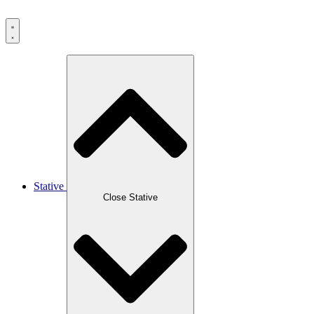
Skip
to
content
Stative
Close Stative