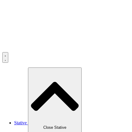
Skip
to
content
Stative
Close Stative