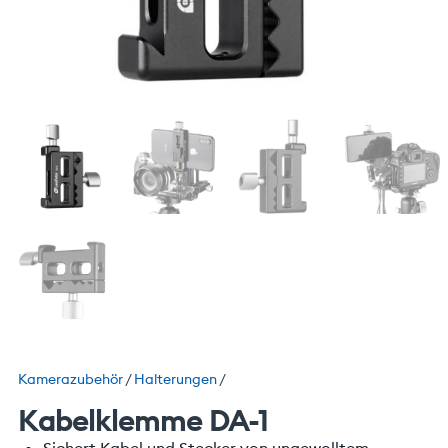
Kamerazubehör
/
Halterungen
/
Kabelklemme DA-1
Sichert Kabel und Stecker von ungewolltem