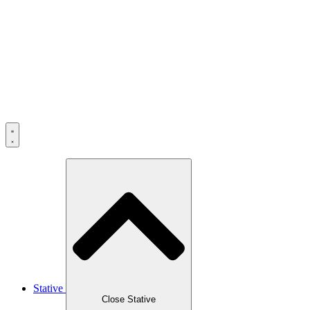
Skip
to
content
Stative
Close Stative