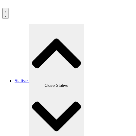
Skip
to
content
Stative
Close Stative