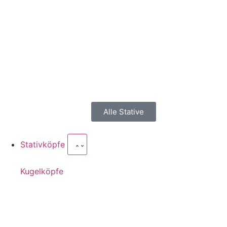
Alle Stative
Stativköpfe
Kugel­köpfe